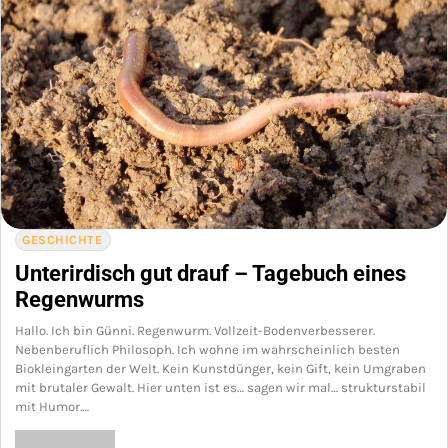
GESCHICHTE
Unterirdisch gut drauf – Tagebuch eines
Regenwurms
Hallo. Ich bin Günni. Regenwurm. Vollzeit-Bodenverbesserer.
Nebenberuflich Philosoph. Ich wohne im wahrscheinlich besten
Biokleingarten der Welt. Kein Kunstdünger, kein Gift, kein Umgraben
mit brutaler Gewalt. Hier unten ist es… sagen wir mal… strukturstabil
mit Humor.…